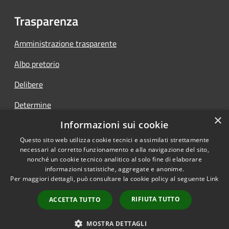
Trasparenza
Amministrazione trasparente
Albo pretorio
Delibere
Determine
×
Informazioni sui cookie
Ordinanze
Questo sito web utilizza cookie tecnici e assimilati strettamente
necessari al corretto funzionamento e alla navigazione del sito,
nonché un cookie tecnico analitico al solo fine di elaborare
informazioni statistiche, aggregate e anonime.
RSS
Copyright © 2026 • Comune di
Per maggiori dettagli, può consultare la cookie policy al seguente
Link
Accessibilità
Parzanica • Powered by
Privacy
Municipium
Accesso
•
RIFIUTA TUTTO
ACCETTA TUTTO
Cookie
redazione
Mappa del sito
MOSTRA DETTAGLI