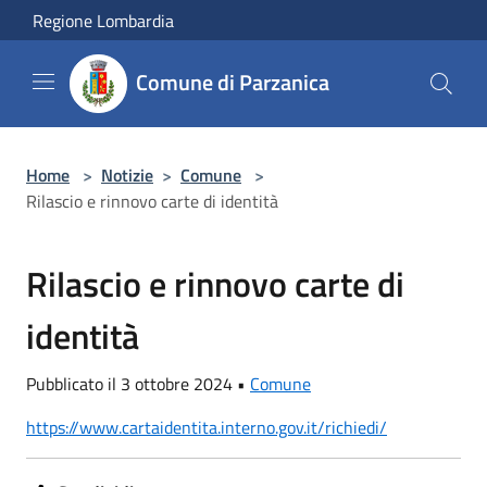
Salta al contenuto principale
Regione Lombardia
Comune di Parzanica
Home
>
Notizie
>
Comune
>
Rilascio e rinnovo carte di identità
Rilascio e rinnovo carte di
identità
Pubblicato il 3 ottobre 2024 •
Comune
https://www.cartaidentita.interno.gov.it/richiedi/