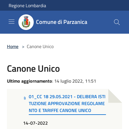
Salta al contenuto principale
Regione Lombardia
Comune di Parzanica
Home
>
Canone Unico
Canone Unico
Ultimo aggiornamento
: 14 luglio 2022, 11:51
01_CC 18 29.05.2021 - DELIBERA ISTI
TUZIONE APPROVAZIONE REGOLAME
NTO E TARIFFE CANONE UNICO
14-07-2022