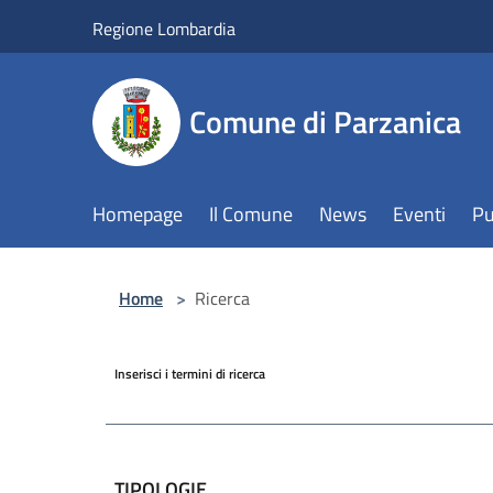
Salta al contenuto principale
Regione Lombardia
Comune di Parzanica
Homepage
Il Comune
News
Eventi
Pu
Home
>
Ricerca
Inserisci i termini di ricerca
TIPOLOGIE