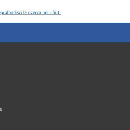
profondisci la ricerca nei rifiuti
e