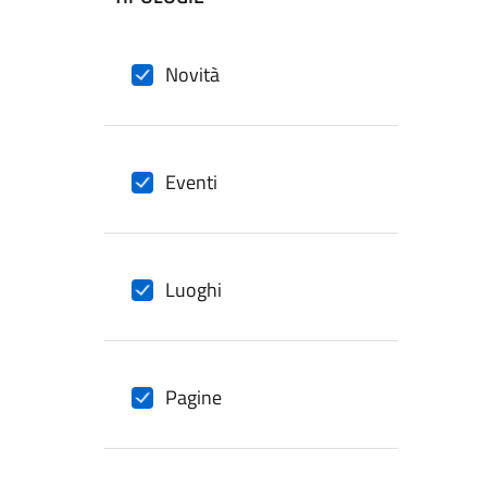
filtri da applicare
Novità
Eventi
Luoghi
Pagine