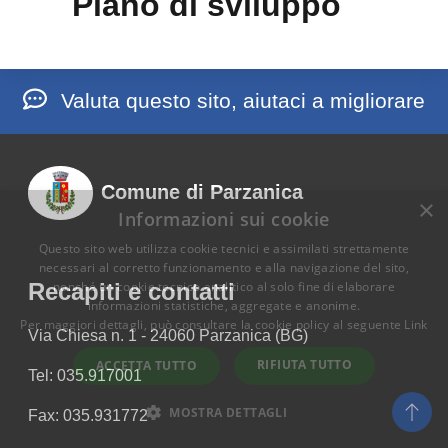
Piano di sviluppo
Valuta questo sito, aiutaci a migliorare
Comune di Parzanica
×
Informazioni sui cookie
Questo sito web utilizza cookie tecnici e assimilati strettamente
necessari al corretto funzionamento e alla navigazione del sito,
Recapiti e contatti
nonché un cookie tecnico analitico al solo fine di elaborare
informazioni statistiche, aggregate e anonime.
Per maggiori dettagli, può consultare la cookie policy al seguente
Link
Via Chiesa n. 1 - 24060 Parzanica (BG)
RIFIUTA TUTTO
ACCETTA TUTTO
Tel: 035.917001
MOSTRA DETTAGLI
Fax: 035.931772