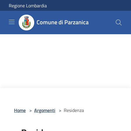
Salta al contenuto principale
Regione Lombardia
Comune di Parzanica
Home
>
Argomenti
>
Residenza